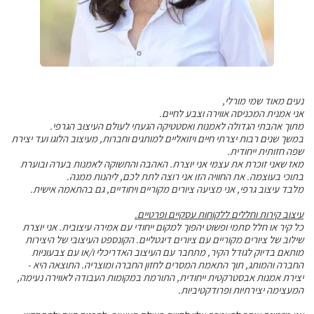
נעים מאוד שמי מורלי,
אני אמנית המכניסה אווירה וצבע לחיים.
מתוך אהבתי הגדולה לאמנות ואסטטיקה הגעתי לעולם העיצוב הגרפי.
במשך שנים רבות יצרתי חיים ויזואליים למותגים וחברות, מעיצוב הלוגו ועד יצירת
שפה חזותית ייחודית.
מאז שאני זוכרת את עצמי אני יוצרת. האהבה והתשוקה לאמנות בערה ובוערת
בתוכי בעוצמה. את החוויה הזו אני רוצה לתת לכם, ליהנות ממנה.
מלבד עיצוב גרפי, אני מציעה ציורים מקוריים ויחודיים, גם בהתאמה אישית.
עיצוב קירות וחללים ללקוחות עסקיים ופרטיים.
כל קיר או חלל סתמי ופשוט יהפוך למקום ייחודי עם אמירה עיצובית. אני יוצרת
שילוב של ציורים מקוריים עם ציורים דיגטליים. הקונספט העיצובי של היצירות
מותאם בדיוק לגודל הקיר, מתחבר עם העיצוב האדריכלי ו/או עם צבעוניות
החברה והמותג, תוך התאמת המסרים לחזון החברה ומוצריה. התוצאה היא -
יצירת אמנות אבסטרקטית ייחודית, התורמת במקומות העבודה לאווירה נעימה,
המעצימה יצירתיות ופרודקטיביות.